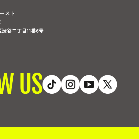
ースト
之
谷区渋谷二丁目11番6号
W US