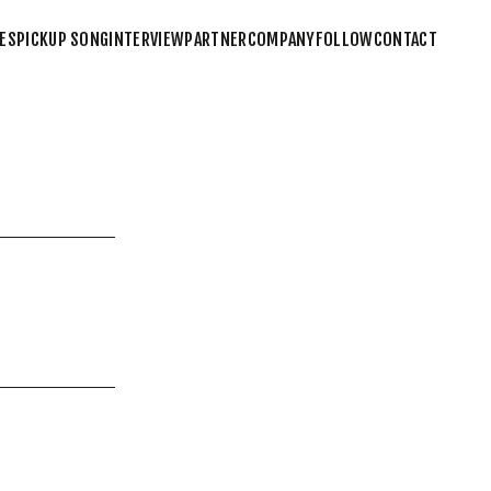
ES
PICKUP SONG
INTERVIEW
PARTNER
COMPANY
FOLLOW
CONTACT